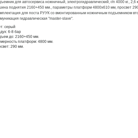
ъемник для автосервиса ножничный, электрогидравлический, г/п 4000 кг., 2,6 к
ина поднятия 2160+450 мм., параметры платформ 4800х610 мм, просвет 290
омплектация для поста РУУК со вмонтированным ножничным подъемником вто
муникация гидравлическая "master-slave".
ет:
серый
дух:
6-8 бар
дъем до:
2160+450 мм.
змерность платформ:
4800 мм.
освет:
290 мм.