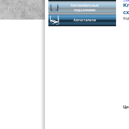
K
Автомобильные
подъемники
сх
Код
Автостапели
Це