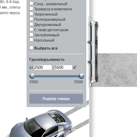
Вт, 6-8 бар,
Сход - развальный
 мм., плиты
Траверса в комплекте
рого яруса,
Укороченный
Полноразмерный
Двухуровневый
С люфтдетектором
Заглубляемый
Напольный
Выбрать все
Грузоподъемность
от
-
кГ
2500
5500
Подбор товара