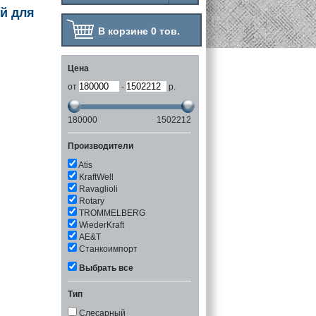
й для
В корзине 0 тов.
Цена
от
-
р.
180000
1502212
Производители
Atis
KraftWell
Ravaglioli
Rotary
TROMMELBERG
WiederKraft
АЕ&Т
Станкоимпорт
Выбрать все
Тип
Слесарный