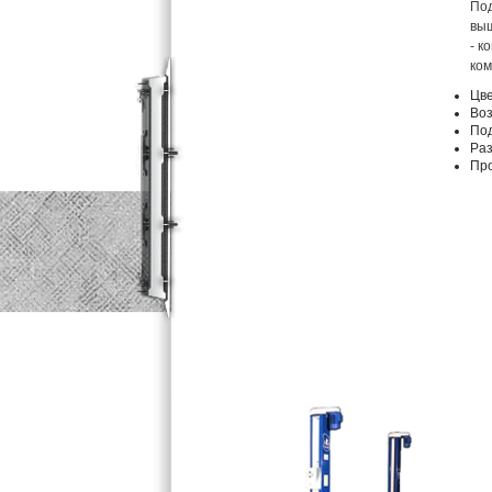
Под
выш
- к
ком
Цв
Воз
По
Ра
Пр