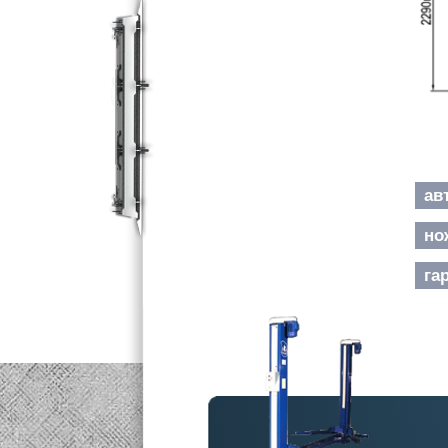
ав
но
га