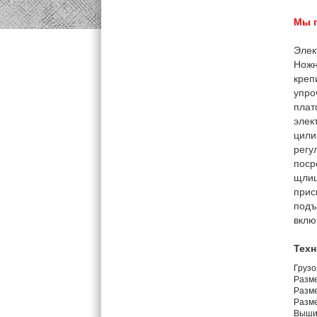
Мы 
Элек
Ножн
креп
упро
плат
элек
цили
регу
поср
щлиц
прис
подъ
вклю
Техн
Груз
Разме
Разме
Разм
Вышин