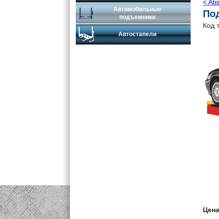
< Ati
Автомобильные
По
подъемники
Код 
Автостапели
Цен