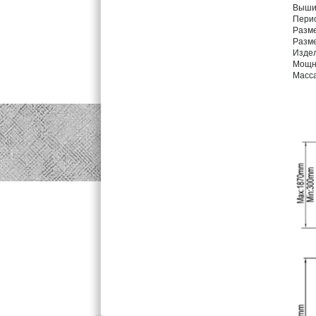
Выши
Перио
Разм
Разм
Изде
Мощн
Масс